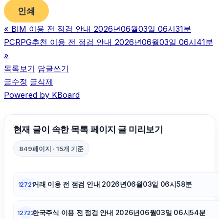
이혼전문변호사
인쇄
«
BIM 이용 전 점검 안내 2026년06월03일 06시31분
병원마케팅
PCRPG추천 이용 전 점검 안내 2026년06월03일 06시41분
»
동탄임플란트
목록보기
답글쓰기
글수정
글삭제
Powered by KBoard
강남치과
폰테크
현재 글이 속한 목록 페이지 글 미리보기
849페이지 · 15개 기준
광고대행사
거래 이용 전 점검 안내 2026년06월03일 06시58분
12721
강동하수구막힘
한국주식 이용 전 점검 안내 2026년06월03일 06시54분
12722
용인하수구막힘