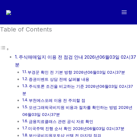
콘
텐
츠
로
Table of Contents
건
너
뛰
주식매매일지 이용 전 점검 안내 2026년06월03일 02시37
기
분
부경꾼 확인 전 기본 방향 2026년06월03일 02시37분
증권이벤트 상담 전에 살펴볼 내용
주식토론 조건을 비교하는 기준 2026년06월03일 02시37
분
부천에스포레 이용 전 주의할 점
모션그래픽국비지원 비용과 절차를 확인하는 방법 2026년
06월03일 02시37분
금융치료클래스 관련 공식 자료 확인
미국주택 진행 순서 확인 2026년06월03일 02시37분
부산국비지원포토샵 선택 전 마지막 점검