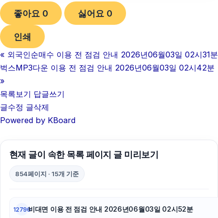
좋아요
0
싫어요
0
강동구하수구막힘
인쇄
대구이혼전문변호사
«
외국인순매수 이용 전 점검 안내 2026년06월03일 02시31분
sns마케팅
벅스MP3다운 이용 전 점검 안내 2026년06월03일 02시42분
병원마케팅
»
목록보기
답글쓰기
강남하수구막힘
글수정
글삭제
Powered by KBoard
구리하수구막힘
김해이혼전문변호사
현재 글이 속한 목록 페이지 글 미리보기
이혼변호사
854페이지 · 15개 기준
대전이혼전문변호사
서초하수구막힘
비대면 이용 전 점검 안내 2026년06월03일 02시52분
12796