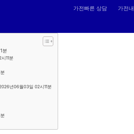
가전빠른 상담
가전내
11분
시11분
1분
6년06월03일 02시11분
1분