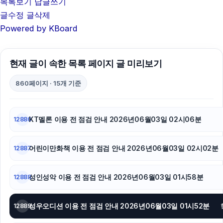
목록보기
답글쓰기
이혼전문변호사
글수정
글삭제
Powered by KBoard
서초하수구막힘
폰테크
현재 글이 속한 목록 페이지 글 미리보기
동탄피부과
860페이지 · 15개 기준
폰테크
서울암요양병원
KT멜론 이용 전 점검 안내 2026년06월03일 02시06분
12886
안산피부과
어린이만화책 이용 전 점검 안내 2026년06월03일 02시02분
12887
동탄임플란트
성인성악 이용 전 점검 안내 2026년06월03일 01시58분
12888
서초구하수구막힘
구리하수구막힘
성우오디션 이용 전 점검 안내 2026년06월03일 01시52분
12889