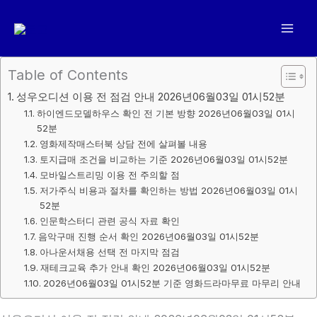
콘
텐
츠
로
Table of Contents
건
성우오디션 이용 전 점검 안내 2026년06월03일 01시52분
너
하이엔드모델하우스 확인 전 기본 방향 2026년06월03일 01시
뛰
52분
기
영화제작매스터북 상담 전에 살펴볼 내용
토지급매 조건을 비교하는 기준 2026년06월03일 01시52분
모바일스트리밍 이용 전 주의할 점
저가주식 비용과 절차를 확인하는 방법 2026년06월03일 01시
52분
인문학스터디 관련 공식 자료 확인
음악구매 진행 순서 확인 2026년06월03일 01시52분
아나운서채용 선택 전 마지막 점검
재테크교육 추가 안내 확인 2026년06월03일 01시52분
2026년06월03일 01시52분 기준 영화드라마무료 마무리 안내