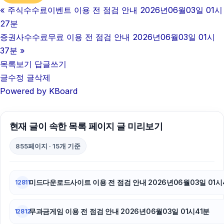
«
주식수수료이벤트 이용 전 점검 안내 2026년06월03일 01시
이혼전문변호사
27분
불륜증거
증권사수수료무료 이용 전 점검 안내 2026년06월03일 01시
37분
»
강남하수구막힘
목록보기
답글쓰기
글수정
글삭제
sns마케팅
Powered by KBoard
이혼변호사
안산피부과
현재 글이 속한 목록 페이지 글 미리보기
하수구막힘
855페이지 · 15개 기준
강동구하수구막힘
미드다운로드사이트 이용 전 점검 안내 2026년06월03일 01시
12811
인천하수구막힘
무과금게임 이용 전 점검 안내 2026년06월03일 01시41분
용인하수구막힘
12812