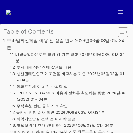
콘
텐
츠
로
Table of Contents
건
모바일최신게임 이용 전 점검 안내 2026년06월03일 01시34
너
분
뛰
배경음악다운로드 확인 전 기본 방향 2026년06월03일 01시34
기
분
투자카페 상담 전에 살펴볼 내용
상산권태민연구소 조건을 비교하는 기준 2026년06월03일 01
시34분
아파트전세 이용 전 주의할 점
FREEONLINEGAMES 비용과 절차를 확인하는 방법 2026년06
월03일 01시34분
주식추천 관련 공식 자료 확인
올전세 진행 순서 확인 2026년06월03일 01시34분
타악기연습실 선택 전 마지막 점검
옛날오락기 추가 안내 확인 2026년06월03일 01시34분
2026년06월03일 01시34분 기준 원룸복층 마무리 안내