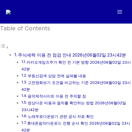
콘
텐
츠
로
Table of Contents
건
너
뛰
주식세력 이용 전 점검 안내 2026년06월02일 23시42분
기
카카오게임즈주가 확인 전 기본 방향 2026년06월02일 23시
42분
부동산검색 상담 전에 살펴볼 내용
고전영화보기 조건을 비교하는 기준 2026년06월02일 23시
42분
음악제작사이트 이용 전 주의할 점
영상다운 비용과 절차를 확인하는 방법 2026년06월02일
23시42분
노래무료다운받기 관련 공식 자료 확인
휴대폰음악다운로드 진행 순서 확인 2026년06월02일 23시
42분