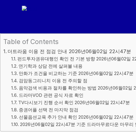
콘
텐
츠
로
건
Table of Contents
너
더트라움 이용 전 점검 안내 2026년06월02일 22시47분
뛰
펀드투자권유대행인 확인 전 기본 방향 2026년06월02일 2
기
연기학과 상담 전에 살펴볼 내용
만화가 조건을 비교하는 기준 2026년06월02일 22시47분
검암동그리니치 이용 전 주의할 점
음악검색 비용과 절차를 확인하는 방법 2026년06월02일 2
드라마VOD 관련 공식 자료 확인
TV다시보기 진행 순서 확인 2026년06월02일 22시47분
증권어플 선택 전 마지막 점검
선물옵션교육 추가 안내 확인 2026년06월02일 22시47분
2026년06월02일 22시47분 기준 드라마무료다운 마무리