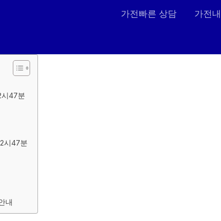
가전빠른 상담
가전내
2시47분
2시47분
 안내