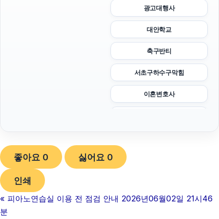
광고대행사
대안학교
축구반티
서초구하수구막힘
이혼변호사
인천하수구막힘
이혼전문변호사
좋아요
0
싫어요
0
폰테크
인쇄
트립닷컴할인코드
«
피아노연습실 이용 전 점검 안내 2026년06월02일 21시46
부산휴대폰성지
분