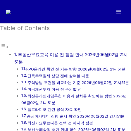
콘
텐
츠
로
Table of Contents
건
너
뛰
부동산무료교육 이용 전 점검 안내 2026년06월02일 21시
기
51분
RPG온라인 확인 전 기본 방향 2026년06월02일 21시51분
단독주택월세 상담 전에 살펴볼 내용
주식방법 조건을 비교하는 기준 2026년06월02일 21시51분
미국채권투자 이용 전 주의할 점
최신온라인게임추천 비용과 절차를 확인하는 방법 2026년
06월02일 21시51분
플로라디오 관련 공식 자료 확인
증권아카데미 진행 순서 확인 2026년06월02일 21시51분
최신가요무료다운 선택 전 마지막 점검
부산노래학원 추가 안내 확인 2026년06월02일 21시51분