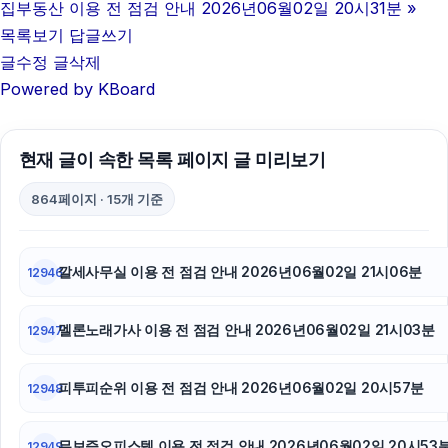
폰테크
집부동산 이용 전 점검 안내 2026년06월02일 20시31분
»
목록보기
답글쓰기
아고다할인코드
글수정
글삭제
Powered by KBoard
용인하수구막힘
강동구하수구막힘
현재 글이 속한 목록 페이지 글 미리보기
광고대행사
864페이지 · 15개 기준
흥신소
부산휴대폰성지
깔세사무실 이용 전 점검 안내 2026년06월02일 21시06분
12946
축구반티
멜론노래가사 이용 전 점검 안내 2026년06월02일 21시03분
12947
이혼전문변호사
피투피순위 이용 전 점검 안내 2026년06월02일 20시57분
12948
sns마케팅
안산피부과
무보증오피스텔 이용 전 점검 안내 2026년06월02일 20시53
12949