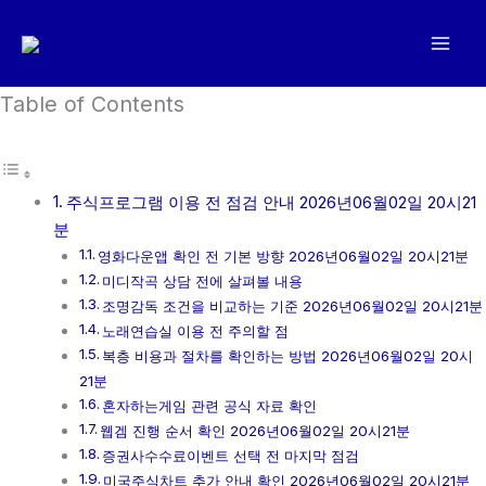
콘
텐
츠
로
Table of Contents
건
너
뛰
주식프로그램 이용 전 점검 안내 2026년06월02일 20시21
기
분
영화다운앱 확인 전 기본 방향 2026년06월02일 20시21분
미디작곡 상담 전에 살펴볼 내용
조명감독 조건을 비교하는 기준 2026년06월02일 20시21분
노래연습실 이용 전 주의할 점
복층 비용과 절차를 확인하는 방법 2026년06월02일 20시
21분
혼자하는게임 관련 공식 자료 확인
웹겜 진행 순서 확인 2026년06월02일 20시21분
증권사수수료이벤트 선택 전 마지막 점검
미국주식차트 추가 안내 확인 2026년06월02일 20시21분