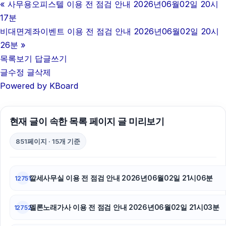
«
사무용오피스텔 이용 전 점검 안내 2026년06월02일 20시
대구이혼전문변호사
17분
흥신소
비대면계좌이벤트 이용 전 점검 안내 2026년06월02일 20시
26분
»
강동하수구막힘
목록보기
답글쓰기
글수정
글삭제
축구반티
Powered by KBoard
폰테크
병원마케팅
현재 글이 속한 목록 페이지 글 미리보기
광고대행사
851페이지 · 15개 기준
대전이혼전문변호사
깔세사무실 이용 전 점검 안내 2026년06월02일 21시06분
12751
강남치과
멜론노래가사 이용 전 점검 안내 2026년06월02일 21시03분
이혼전문변호사
12752