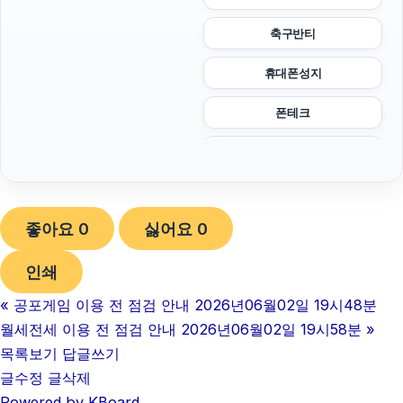
축구반티
휴대폰성지
폰테크
강동하수구막힘
김해이혼전문변호사
좋아요
0
싫어요
0
이혼전문변호사
인쇄
안산피부과
«
공포게임 이용 전 점검 안내 2026년06월02일 19시48분
대전이혼전문변호사
월세전세 이용 전 점검 안내 2026년06월02일 19시58분
»
용인하수구막힘
목록보기
답글쓰기
글수정
글삭제
강동구하수구막힘
Powered by KBoard