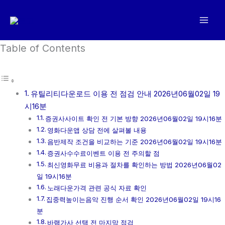
콘
텐
츠
로
Table of Contents
건
너
뛰
유틸리티다운로드 이용 전 점검 안내 2026년06월02일 19
기
시16분
증권사사이트 확인 전 기본 방향 2026년06월02일 19시16분
영화다운앱 상담 전에 살펴볼 내용
음반제작 조건을 비교하는 기준 2026년06월02일 19시16분
증권사수수료이벤트 이용 전 주의할 점
최신영화무료 비용과 절차를 확인하는 방법 2026년06월02
일 19시16분
노래다운가격 관련 공식 자료 확인
집중력높이는음악 진행 순서 확인 2026년06월02일 19시16
분
바램가사 선택 전 마지막 점검