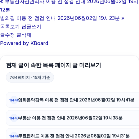
«
부동산자산관리사 이용 전 점검 안내 2026년06월02일 19시
이혼변호사
12분
강남치과
별의길 이용 전 점검 안내 2026년06월02일 19시23분
»
목록보기
답글쓰기
대구이혼전문변호사
글수정
글삭제
Powered by KBoard
구리하수구막힘
휴대폰성지
현재 글이 속한 목록 페이지 글 미리보기
동탄피부과
764페이지 · 15개 기준
흥신소
이혼전문변호사
영화음악감독 이용 전 점검 안내 2026년06월02일 19시41분
11446
하수구막힘
부동산 이용 전 점검 안내 2026년06월02일 19시38분
11447
폰테크
무료웹하드 이용 전 점검 안내 2026년06월02일 19시31분
11448