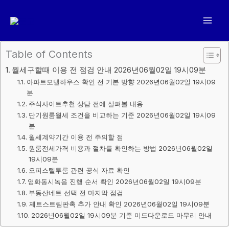
콘
텐
츠
로
Table of Contents
건
월세구할때 이용 전 점검 안내 2026년06월02일 19시09분
너
아파트모델하우스 확인 전 기본 방향 2026년06월02일 19시09
뛰
분
기
주식사이트추천 상담 전에 살펴볼 내용
단기원룸월세 조건을 비교하는 기준 2026년06월02일 19시09
분
월세계약기간 이용 전 주의할 점
원룸전세가격 비용과 절차를 확인하는 방법 2026년06월02일
19시09분
오피스텔투룸 관련 공식 자료 확인
영화동시녹음 진행 순서 확인 2026년06월02일 19시09분
부동산네트 선택 전 마지막 점검
제트스트림판촉 추가 안내 확인 2026년06월02일 19시09분
2026년06월02일 19시09분 기준 미드다운로드 마무리 안내