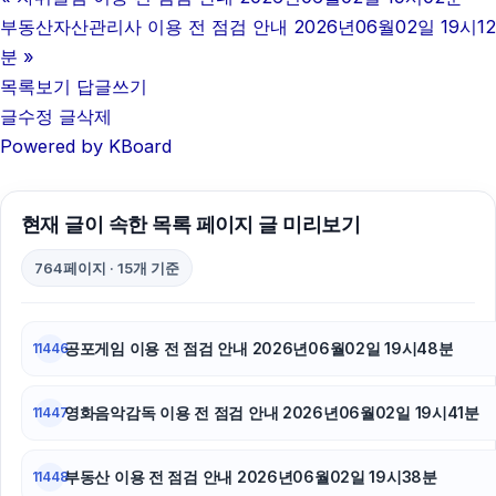
아고다할인코드
부동산자산관리사 이용 전 점검 안내 2026년06월02일 19시12
불륜증거
분
»
목록보기
답글쓰기
광고대행사
글수정
글삭제
Powered by KBoard
폰테크
용인하수구막힘
현재 글이 속한 목록 페이지 글 미리보기
폰테크
764페이지 · 15개 기준
서울암요양병원
하수구막힘
공포게임 이용 전 점검 안내 2026년06월02일 19시48분
11446
이혼변호사
영화음악감독 이용 전 점검 안내 2026년06월02일 19시41분
11447
동작하수구막힘
부동산 이용 전 점검 안내 2026년06월02일 19시38분
11448
축구반티