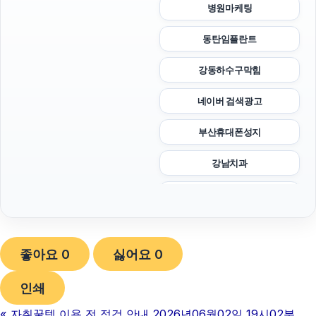
병원마케팅
동탄임플란트
강동하수구막힘
네이버 검색광고
부산휴대폰성지
강남치과
마포하수구막힘
대구이혼전문변호사
좋아요
0
싫어요
0
휴대폰성지
인쇄
sns마케팅
«
자취꿀템 이용 전 점검 안내 2026년06월02일 19시02분