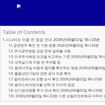
콘
텐
츠
로
건
Table of Contents
너
시나리오 이용 전 점검 안내 2026년06월02일 18시33분
뛰
금관련주 확인 전 기본 방향 2026년06월02일 18시33분
기
주식공부방법 상담 전에 살펴볼 내용
미국주식배당 조건을 비교하는 기준 2026년06월02일 18
오락실기계 이용 전 주의할 점
깔세사무실 비용과 절차를 확인하는 방법 2026년06월02일
풀옵션단기임대 관련 공식 자료 확인
빌라전세시세 진행 순서 확인 2026년06월02일 18시33분
음악스트리밍어플 선택 전 마지막 점검
단기임대원룸 추가 안내 확인 2026년06월02일 18시33분
2026년06월02일 18시33분 기준 브릴리언트화곡 마무리