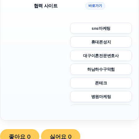
협력 사이트
바로가기
sns마케팅
휴대폰성지
대구이혼전문변호사
하남하수구막힘
폰테크
병원마케팅
광교피부과
야구반티
좋아요
0
싫어요
0
동탄임플란트