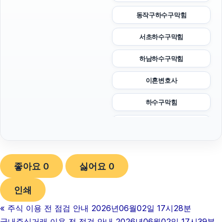
동작구하수구막힘
서초하수구막힘
하남하수구막힘
이혼변호사
하수구막힘
불륜증거
부산휴대폰성지
좋아요
0
싫어요
0
서초구하수구막힘
인쇄
대안학교
«
주식 이용 전 점검 안내 2026년06월02일 17시28분
마포구하수구막힘
국내주식거래 이용 전 점검 안내 2026년06월02일 17시39분