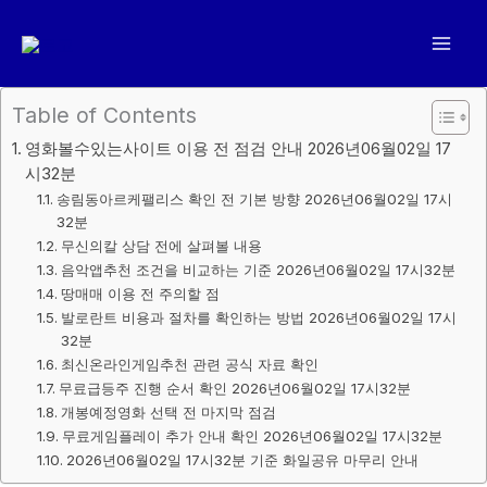
콘
텐
츠
로
Table of Contents
건
영화볼수있는사이트 이용 전 점검 안내 2026년06월02일 17
너
시32분
뛰
송림동아르케팰리스 확인 전 기본 방향 2026년06월02일 17시
기
32분
무신의칼 상담 전에 살펴볼 내용
음악앱추천 조건을 비교하는 기준 2026년06월02일 17시32분
땅매매 이용 전 주의할 점
발로란트 비용과 절차를 확인하는 방법 2026년06월02일 17시
32분
최신온라인게임추천 관련 공식 자료 확인
무료급등주 진행 순서 확인 2026년06월02일 17시32분
개봉예정영화 선택 전 마지막 점검
무료게임플레이 추가 안내 확인 2026년06월02일 17시32분
2026년06월02일 17시32분 기준 화일공유 마무리 안내