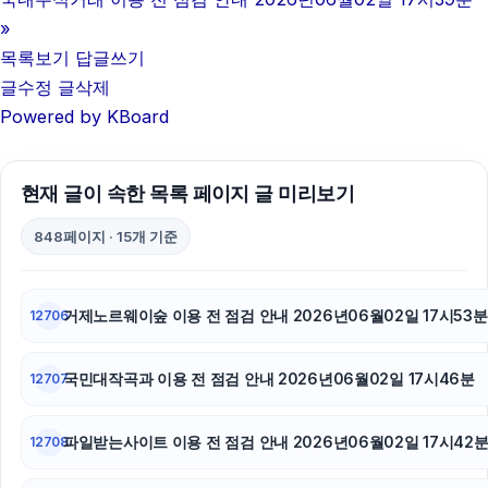
부산흥신소
»
목록보기
답글쓰기
네이버 검색광고
글수정
글삭제
Powered by KBoard
아고다할인코드
김해이혼전문변호사
현재 글이 속한 목록 페이지 글 미리보기
강남치과
848페이지 · 15개 기준
야구반티
용인하수구막힘
거제노르웨이숲 이용 전 점검 안내 2026년06월02일 17시53분
12706
휴대폰성지
국민대작곡과 이용 전 점검 안내 2026년06월02일 17시46분
12707
폰테크
파일받는사이트 이용 전 점검 안내 2026년06월02일 17시42
12708
강남하수구막힘