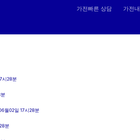
가전빠른 상담
가전내
17시28분
8분
월02일 17시28분
28분