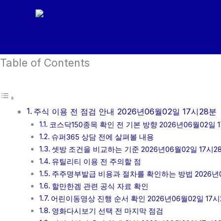
콘
텐
츠
로
Table of Contents
건
너
뛰
기
주식 이용 전 점검 안내 2026년06월02일 17시28분
코스닥150종목 확인 전 기본 방향 2026년06월02일 
슈퍼365 상담 전에 살펴볼 내용
셋방 조건을 비교하는 기준 2026년06월02일 17시2
유틸리티 이용 전 주의할 점
주주명부발급 비용과 절차를 확인하는 방법 2026년06
할만한겜 관련 공식 자료 확인
어린이동영상 진행 순서 확인 2026년06월02일 17시
영화다시보기 선택 전 마지막 점검