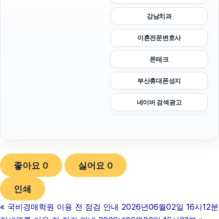
강남치과
이혼전문변호사
폰테크
부산휴대폰성지
네이버 검색광고
휴대폰성지
강동하수구막힘
좋아요
0
싫어요
0
불륜증거
인쇄
대안학교
«
국비경매학원 이용 전 점검 안내 2026년06월02일 16시12분
아고다할인코드