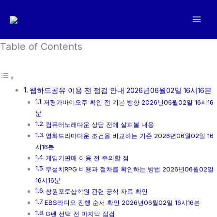
콘
텐
츠
로
Table of Contents
건
너
뛰
웹하드공유 이용 전 점검 안내 2026년06월02일 16시16분
기
저평가바이오주 확인 전 기본 방향 2026년06월02일 16시16
분
컴퓨터노래다운 상담 전에 살펴볼 내용
영화드라마다운 조건을 비교하는 기준 2026년06월02일 16
시16분
게임기판매 이용 전 주의할 점
무설치RPG 비용과 절차를 확인하는 방법 2026년06월02일
16시16분
창원포토샵학원 관련 공식 자료 확인
EBS라디오 진행 순서 확인 2026년06월02일 16시16분
G펜 선택 전 마지막 점검