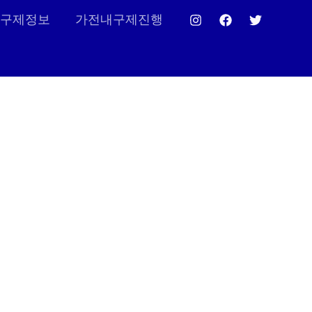
구제정보
가전내구제진행