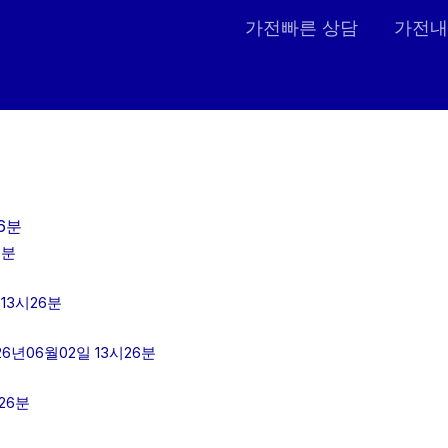
가전빠른 상담
가전내
6분
6분
13시26분
년06월02일 13시26분
26분