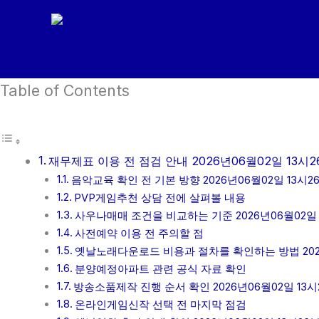
콘
텐
츠
로
Table of Contents
건
너
뛰
기
재무제표 이용 전 점검 안내 2026년06월02일 13시2
음악교육 확인 전 기본 방향 2026년06월02일 13시2
PVP게임추천 상담 전에 살펴볼 내용
사우나매매 조건을 비교하는 기준 2026년06월02일 
사전예약 이용 전 주의할 점
옛날노래다운로드 비용과 절차를 확인하는 방법 2026
분양예정아파트 관련 공식 자료 확인
방송소품제작 진행 순서 확인 2026년06월02일 13시
온라인게임신작 선택 전 마지막 점검