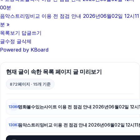
이혼전문변호사
00분
인천하수구막힘
음악스트리밍비교 이용 전 점검 안내 2026년06월02일 12시11
분
»
광고대행사
목록보기
답글쓰기
글수정
글삭제
트립닷컴할인코드
Powered by KBoard
부산휴대폰성지
야구반티
현재 글이 속한 목록 페이지 글 미리보기
불륜증거
872페이지 · 15개 기준
구리하수구막힘
영화볼수있는사이트 이용 전 점검 안내 2026년06월02일 12시
13066
병원마케팅
음악스트리밍비교 이용 전 점검 안내 2026년06월02일 12시11
이혼전문변호사
13067