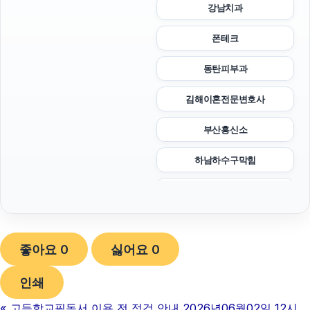
강남치과
폰테크
동탄피부과
김해이혼전문변호사
부산흥신소
하남하수구막힘
폰테크
휴대폰성지
좋아요
0
싫어요
0
대안학교
인쇄
이혼변호사
«
고등학교필독서 이용 전 점검 안내 2026년06월02일 12시