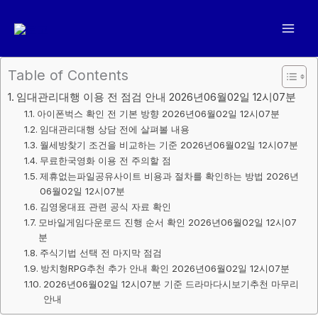
콘
텐
츠
로
Table of Contents
건
임대관리대행 이용 전 점검 안내 2026년06월02일 12시07분
너
아이폰벅스 확인 전 기본 방향 2026년06월02일 12시07분
뛰
임대관리대행 상담 전에 살펴볼 내용
기
월세방찾기 조건을 비교하는 기준 2026년06월02일 12시07분
무료한국영화 이용 전 주의할 점
제휴없는파일공유사이트 비용과 절차를 확인하는 방법 2026년
06월02일 12시07분
김영웅대표 관련 공식 자료 확인
모바일게임다운로드 진행 순서 확인 2026년06월02일 12시07
분
주식기법 선택 전 마지막 점검
방치형RPG추천 추가 안내 확인 2026년06월02일 12시07분
2026년06월02일 12시07분 기준 드라마다시보기추천 마무리
안내