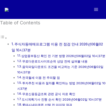
콘
텐
츠
로
Table of Contents
건
너
뛰
주식자동매매프로그램 이용 전 점검 안내 2026년06월02
기
일 10시37분
상업용부동산 확인 전 기본 방향 2026년06월02일 10시37분
무료다운로드사이트순위 상담 전에 살펴볼 내용
음악파일다운로드 조건을 비교하는 기준 2026년06월02일
10시37분
전국월세 이용 전 주의할 점
투자추천 비용과 절차를 확인하는 방법 2026년06월02일 10
시37분
무료신용등급조회 관련 공식 자료 확인
도시계획기사 진행 순서 확인 2026년06월02일 10시37분
롯데시네마쿠폰 선택 전 마지막 점검