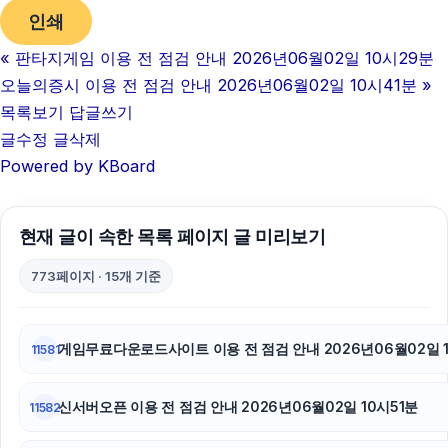
인쇄
인천하수구막힘
«
판타지게임 이용 전 점검 안내 2026년06월02일 10시29분
흥신소
오늘의증시 이용 전 점검 안내 2026년06월02일 10시41분
»
구리하수구막힘
목록보기
답글쓰기
글수정
글삭제
대전이혼전문변호사
Powered by KBoard
대안학교
현재 글이 속한 목록 페이지 글 미리보기
서울암요양병원
773페이지 · 15개 기준
이혼전문변호사
부산휴대폰성지
게임무료다운로드사이트 이용 전 점검 안내 2026년06월02일 
11581
폰테크
신서버오픈 이용 전 점검 안내 2026년06월02일 10시51분
11582
불륜증거