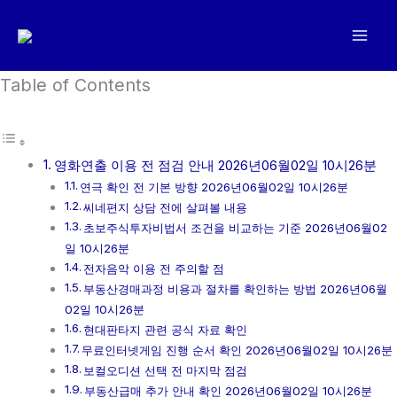
콘
텐
츠
로
Table of Contents
건
너
뛰
영화연출 이용 전 점검 안내 2026년06월02일 10시26분
기
연극 확인 전 기본 방향 2026년06월02일 10시26분
씨네편지 상담 전에 살펴볼 내용
초보주식투자비법서 조건을 비교하는 기준 2026년06월02
일 10시26분
전자음악 이용 전 주의할 점
부동산경매과정 비용과 절차를 확인하는 방법 2026년06월
02일 10시26분
현대판타지 관련 공식 자료 확인
무료인터넷게임 진행 순서 확인 2026년06월02일 10시26분
보컬오디션 선택 전 마지막 점검
부동산급매 추가 안내 확인 2026년06월02일 10시26분