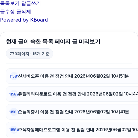
이혼변호사
목록보기
답글쓰기
글수정
글삭제
네이버 검색광고
Powered by KBoard
하남하수구막힘
현재 글이 속한 목록 페이지 글 미리보기
이혼전문변호사
773페이지 · 15개 기준
부산흥신소
휴대폰성지
신서버오픈 이용 전 점검 안내 2026년06월02일 10시51분
11581
부산휴대폰성지
유틸리티다운로드 이용 전 점검 안내 2026년06월02일 10시4
11582
이혼변호사
동탄임플란트
오늘의증시 이용 전 점검 안내 2026년06월02일 10시41분
11583
주식자동매매프로그램 이용 전 점검 안내 2026년06월02일 10
11584