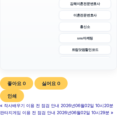
김해이혼전문변호사
이혼전문변호사
흥신소
sns마케팅
트립닷컴할인코드
광고대행사
서울암요양병원
좋아요
0
싫어요
0
하수구막힘
인쇄
아고다할인코드
«
작사배우기 이용 전 점검 안내 2026년06월02일 10시20분
폰테크
판타지게임 이용 전 점검 안내 2026년06월02일 10시29분
»