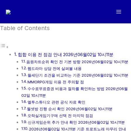
콘
텐
츠
로
Table of Contents
건
너
뛰
힙합 이용 전 점검 안내 2026년06월02일 10시11분
기
음원차트순위 확인 전 기본 방향 2026년06월02일 10시11분
웹드라마 상담 전에 살펴볼 내용
월세단기 조건을 비교하는 기준 2026년06월02일 10시11분
MMORPG게임 이용 전 주의할 점
수수료무료증권 비용과 절차를 확인하는 방법 2026년06월
02일 10시11분
엘투스튜디오 관련 공식 자료 확인
월셋방 진행 순서 확인 2026년06월02일 10시11분
오락실게임기구매 선택 전 마지막 점검
신규게임순위 추가 안내 확인 2026년06월02일 10시11분
2026년06월02일 10시11분 기준 트로트노래 마무리 안내