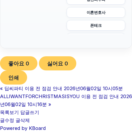
이혼변호사
폰테크
대구이혼전문변호사
부산휴대폰성지
좋아요
0
싫어요
0
하수구막힘
인쇄
트립닷컴할인코드
«
딥씨파티 이용 전 점검 안내 2026년06월02일 10시05분
인천하수구막힘
ALLIWANTFORCHRISTMASISYOU 이용 전 점검 안내 2026
sns마케팅
년06월02일 10시16분
»
목록보기
답글쓰기
아고다할인코드
글수정
글삭제
Powered by KBoard
흥신소