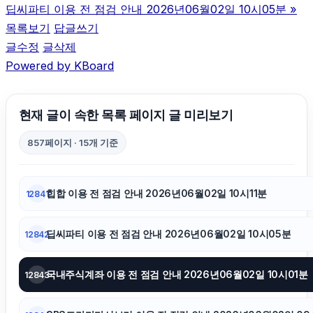
딥씨파티 이용 전 점검 안내 2026년06월02일 10시05분
»
부산휴대폰성지
목록보기
답글쓰기
글수정
글삭제
Powered by KBoard
이혼변호사
이혼변호사
현재 글이 속한 목록 페이지 글 미리보기
857페이지 · 15개 기준
야구반티
힙합 이용 전 점검 안내 2026년06월02일 10시11분
12841
대전이혼전문변호사
딥씨파티 이용 전 점검 안내 2026년06월02일 10시05분
12842
동탄임플란트
국내주식계좌 이용 전 점검 안내 2026년06월02일 10시01분
12843
병원마케팅