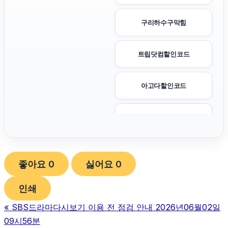
구리하수구막힘
트립닷컴할인코드
아고다할인코드
광교피부과
인천하수구막힘
좋아요
0
싫어요
0
이혼전문변호사
인쇄
«
SBS드라마다시보기 이용 전 점검 안내 2026년06월02일
대안학교
09시56분