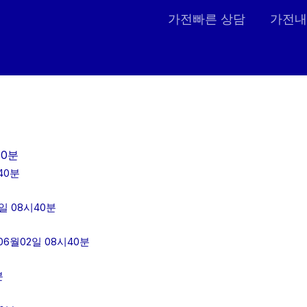
가전빠른 상담
가전내
40분
40분
일 08시40분
6월02일 08시40분
분