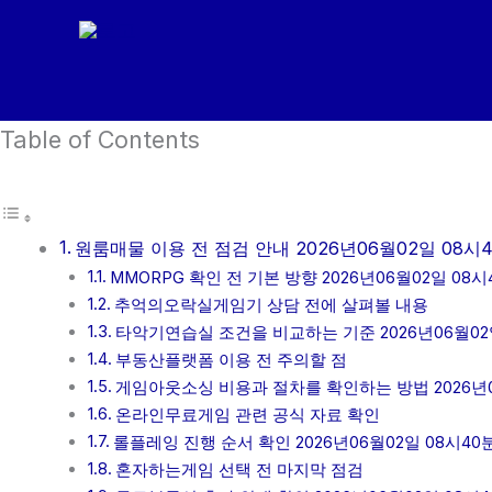
콘
텐
츠
로
Table of Contents
건
너
뛰
기
원룸매물 이용 전 점검 안내 2026년06월02일 08시
MMORPG 확인 전 기본 방향 2026년06월02일 08시
추억의오락실게임기 상담 전에 살펴볼 내용
타악기연습실 조건을 비교하는 기준 2026년06월02
부동산플랫폼 이용 전 주의할 점
게임아웃소싱 비용과 절차를 확인하는 방법 2026년0
온라인무료게임 관련 공식 자료 확인
롤플레잉 진행 순서 확인 2026년06월02일 08시40
혼자하는게임 선택 전 마지막 점검