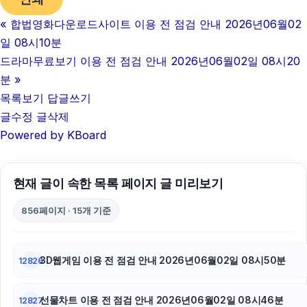
«
합법영화다운로드사이트 이용 전 점검 안내 2026년06월02
네이버 검색광고
일 08시10분
병원마케팅
드라마무료보기 이용 전 점검 안내 2026년06월02일 08시20
분
»
하남하수구막힘
목록보기
답글쓰기
글수정
글삭제
트립닷컴할인코드
Powered by KBoard
서울암요양병원
폰테크
현재 글이 속한 목록 페이지 글 미리보기
대구이혼전문변호사
856페이지 · 15개 기준
야구반티
3D웹게임 이용 전 점검 안내 2026년06월02일 08시50분
12826
하수구막힘
선물차트 이용 전 점검 안내 2026년06월02일 08시46분
대전이혼전문변호사
12827