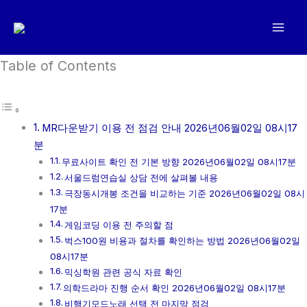
콘
텐
츠
로
Table of Contents
건
너
뛰
MR다운받기 이용 전 점검 안내 2026년06월02일 08시17
기
분
무료사이트 확인 전 기본 방향 2026년06월02일 08시17분
서울드럼연습실 상담 전에 살펴볼 내용
극장동시개봉 조건을 비교하는 기준 2026년06월02일 08시
17분
게임코딩 이용 전 주의할 점
벅스100원 비용과 절차를 확인하는 방법 2026년06월02일
08시17분
믹싱학원 관련 공식 자료 확인
의학드라마 진행 순서 확인 2026년06월02일 08시17분
비행기모드노래 선택 전 마지막 점검