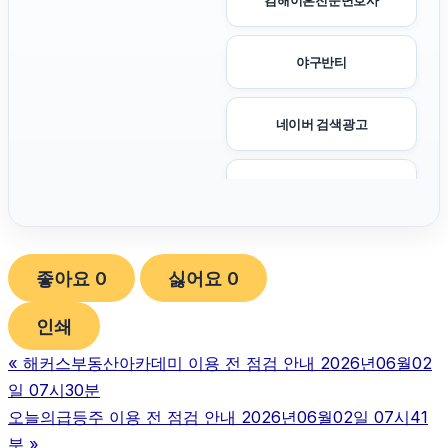
김해이혼전문변호사
야구반티
네이버 검색광고
이혼변호사
강남치과
좋아요
0
싫어요
0
인천하수구막힘
인쇄
«
해커스부동산아카데미 이용 전 점검 안내 2026년06월02
서울암요양병원
일 07시30분
오늘의급등주 이용 전 점검 안내 2026년06월02일 07시41
부산휴대폰성지
분
»