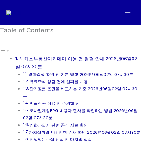
콘
텐
츠
로
Table of Contents
건
너
뛰
해커스부동산아카데미 이용 전 점검 안내 2026년06월02
기
일 07시30분
영화감상 확인 전 기본 방향 2026년06월02일 07시30분
유료주식 상담 전에 살펴볼 내용
단기원룸 조건을 비교하는 기준 2026년06월02일 07시30
분
먹골작곡 이용 전 주의할 점
모바일게임RPG 비용과 절차를 확인하는 방법 2026년06월
02일 07시30분
영화과입시 관련 공식 자료 확인
가챠샵창업비용 진행 순서 확인 2026년06월02일 07시30분
전망있는주식 선택 전 마지막 점검