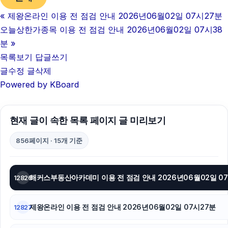
«
제왕온라인 이용 전 점검 안내 2026년06월02일 07시27분
병원마케팅
오늘상한가종목 이용 전 점검 안내 2026년06월02일 07시38
대전이혼전문변호사
분
»
목록보기
답글쓰기
광교피부과
글수정
글삭제
Powered by KBoard
축구반티
대구이혼전문변호사
현재 글이 속한 목록 페이지 글 미리보기
이혼전문변호사
856페이지 · 15개 기준
김해이혼전문변호사
광고대행사
해커스부동산아카데미 이용 전 점검 안내 2026년06월02일 0
12826
부산휴대폰성지
제왕온라인 이용 전 점검 안내 2026년06월02일 07시27분
12827
부산흥신소