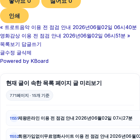
좋아요
0
싫어요
0
폰테크
인쇄
폰테크
«
트로트음악 이용 전 점검 안내 2026년06월02일 06시40분
동탄피부과
영화감상 이용 전 점검 안내 2026년06월02일 06시51분
»
광고대행사
목록보기
답글쓰기
글수정
글삭제
부산흥신소
Powered by KBoard
대전이혼전문변호사
현재 글이 속한 목록 페이지 글 미리보기
부산휴대폰성지
771페이지 · 15개 기준
트립닷컴할인코드
폰테크
제왕온라인 이용 전 점검 안내 2026년06월02일 07시27분
11551
축구반티
회원가입없이무료영화사이트 이용 전 점검 안내 2026년06월02
11552
서울암요양병원