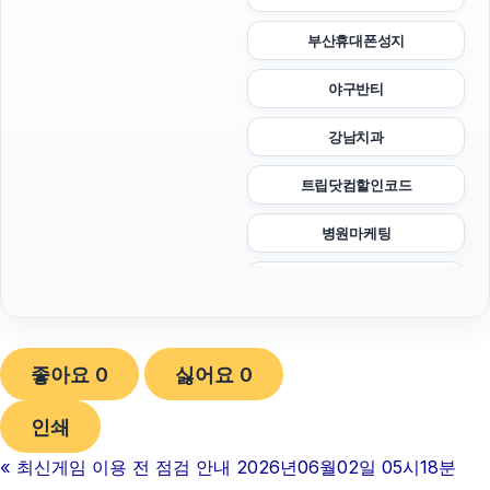
부산휴대폰성지
야구반티
강남치과
트립닷컴할인코드
병원마케팅
부산휴대폰성지
이혼변호사
좋아요
0
싫어요
0
폰테크
인쇄
흥신소
«
최신게임 이용 전 점검 안내 2026년06월02일 05시18분
휴대폰성지