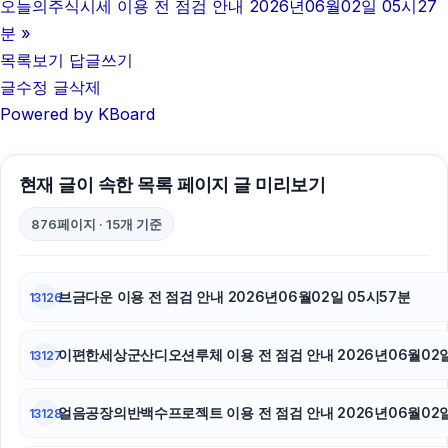
오늘의주식시세 이용 전 점검 안내 2026년06월02일 05시27
대전이혼전문변호사
분
»
목록보기
답글쓰기
대안학교
글수정
글삭제
Powered by KBoard
이혼전문변호사
인천하수구막힘
현재 글이 속한 목록 페이지 글 미리보기
불륜증거
876페이지 · 15개 기준
이혼전문변호사
동탄임플란트
브금다운 이용 전 점검 안내 2026년06월02일 05시57분
13126
부산흥신소
이편한세상군산디오션루체 이용 전 점검 안내 2026년06월02일
13127
동탄피부과
얼음공장의반백수프로젝트 이용 전 점검 안내 2026년06월02일
13128