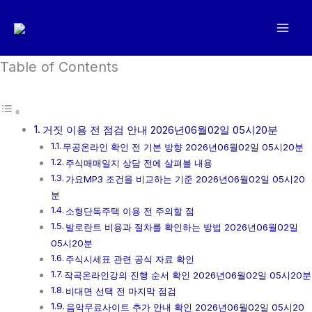
콘
텐
츠
로
Table of Contents
건
너
뛰
거짓 이용 전 점검 안내 2026년06월02일 05시20분
기
무공온라인 확인 전 기본 방향 2026년06월02일 05시20분
주식매매일지 상담 전에 살펴볼 내용
가요MP3 조건을 비교하는 기준 2026년06월02일 05시20
분
소형단독주택 이용 전 주의할 점
발로란트 비용과 절차를 확인하는 방법 2026년06월02일
05시20분
주식시세표 관련 공식 자료 확인
작곡온라인강의 진행 순서 확인 2026년06월02일 05시20분
비대면 선택 전 마지막 점검
음악무료사이트 추가 안내 확인 2026년06월02일 05시20