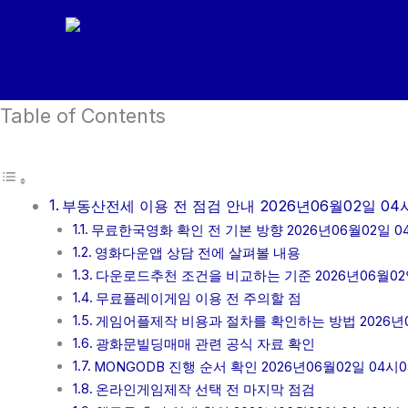
콘
텐
츠
로
Table of Contents
건
너
뛰
기
부동산전세 이용 전 점검 안내 2026년06월02일 04
무료한국영화 확인 전 기본 방향 2026년06월02일 0
영화다운앱 상담 전에 살펴볼 내용
다운로드추천 조건을 비교하는 기준 2026년06월02
무료플레이게임 이용 전 주의할 점
게임어플제작 비용과 절차를 확인하는 방법 2026년0
광화문빌딩매매 관련 공식 자료 확인
MONGODB 진행 순서 확인 2026년06월02일 04시
온라인게임제작 선택 전 마지막 점검