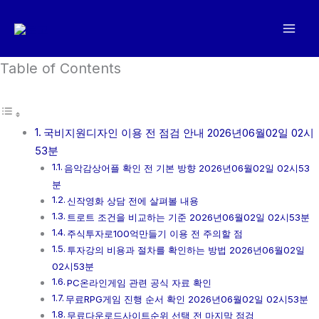
콘
텐
츠
로
Table of Contents
건
너
뛰
국비지원디자인 이용 전 점검 안내 2026년06월02일 02시
기
53분
음악감상어플 확인 전 기본 방향 2026년06월02일 02시53
분
신작영화 상담 전에 살펴볼 내용
트로트 조건을 비교하는 기준 2026년06월02일 02시53분
주식투자로100억만들기 이용 전 주의할 점
투자강의 비용과 절차를 확인하는 방법 2026년06월02일
02시53분
PC온라인게임 관련 공식 자료 확인
무료RPG게임 진행 순서 확인 2026년06월02일 02시53분
무료다운로드사이트순위 선택 전 마지막 점검