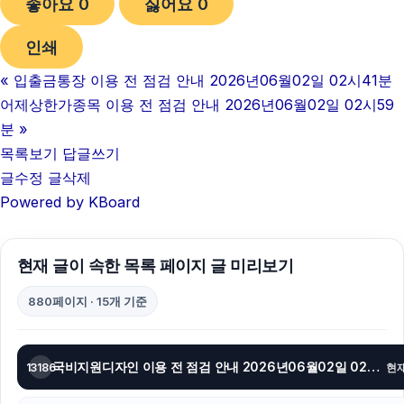
좋아요
0
싫어요
0
김해이혼전문변호사
인쇄
불륜증거
«
입출금통장 이용 전 점검 안내 2026년06월02일 02시41분
야구반티
어제상한가종목 이용 전 점검 안내 2026년06월02일 02시59
sns마케팅
분
»
목록보기
답글쓰기
트립닷컴할인코드
글수정
글삭제
Powered by KBoard
네이버 검색광고
하수구막힘
현재 글이 속한 목록 페이지 글 미리보기
아고다할인코드
880페이지 · 15개 기준
이혼변호사
동탄피부과
국비지원디자인 이용 전 점검 안내 2026년06월02일 02시53분
13186
현
광교피부과