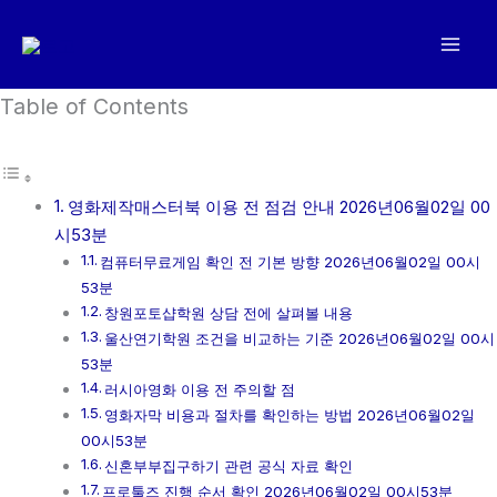
콘
텐
츠
로
Table of Contents
건
너
뛰
영화제작매스터북 이용 전 점검 안내 2026년06월02일 00
기
시53분
컴퓨터무료게임 확인 전 기본 방향 2026년06월02일 00시
53분
창원포토샵학원 상담 전에 살펴볼 내용
울산연기학원 조건을 비교하는 기준 2026년06월02일 00시
53분
러시아영화 이용 전 주의할 점
영화자막 비용과 절차를 확인하는 방법 2026년06월02일
00시53분
신혼부부집구하기 관련 공식 자료 확인
프로툴즈 진행 순서 확인 2026년06월02일 00시53분