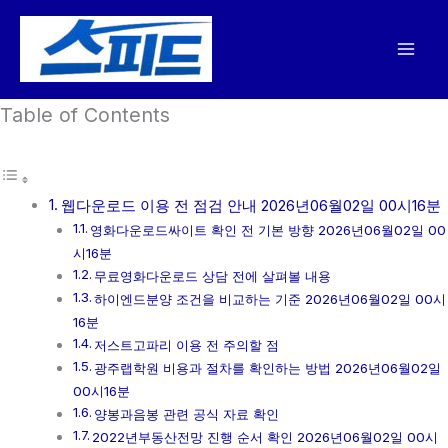
콘
텐
츠
로
Table of Contents
건
너
뛰
기
웹다운로드 이용 전 점검 안내 2026년06월02일 00시16분
영화다운로드싸이트 확인 전 기본 방향 2026년06월02일 00
시16분
무료영화다운로드 상담 전에 살펴볼 내용
하이엔드분양 조건을 비교하는 기준 2026년06월02일 00시
16분
저스트고파리 이용 전 주의할 점
광주랩학원 비용과 절차를 확인하는 방법 2026년06월02일
00시16분
양봉과음봉 관련 공식 자료 확인
2022년부동산전망 진행 순서 확인 2026년06월02일 00시