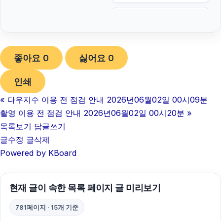
김해이혼전문변호사
트립닷컴할인코드
좋아요
0
싫어요
0
네이버 검색광고
인쇄
이혼전문변호사
«
다우지수 이용 전 점검 안내 2026년06월02일 00시09분
흥신소
촬영 이용 전 점검 안내 2026년06월02일 00시20분
»
아고다할인코드
목록보기
답글쓰기
글수정
글삭제
이혼변호사
Powered by KBoard
이혼전문변호사
현재 글이 속한 목록 페이지 글 미리보기
대안학교
781페이지 · 15개 기준
폰테크