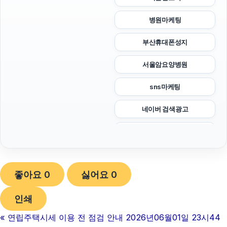
병원마케팅
부산휴대폰성지
서울암요양병원
sns마케팅
네이버 검색광고
하남하수구막힘
트립닷컴할인코드
좋아요
0
싫어요
0
이혼전문변호사
인쇄
불륜증거
«
연립주택시세 이용 전 점검 안내 2026년06월01일 23시44
대안학교