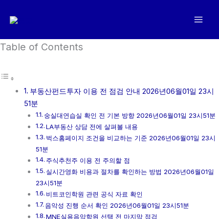
콘
텐
츠
로
Table of Contents
건
너
뛰
부동산펀드투자 이용 전 점검 안내 2026년06월01일 23시
기
51분
숭실대연습실 확인 전 기본 방향 2026년06월01일 23시51분
LA부동산 상담 전에 살펴볼 내용
벅스홈페이지 조건을 비교하는 기준 2026년06월01일 23시
51분
주식추천주 이용 전 주의할 점
실시간영화 비용과 절차를 확인하는 방법 2026년06월01일
23시51분
비트코인학원 관련 공식 자료 확인
음악성 진행 순서 확인 2026년06월01일 23시51분
MNE실용음악학원 선택 전 마지막 점검