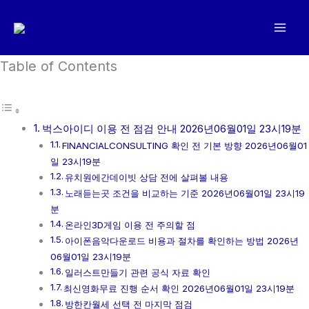
콘
텐
츠
로
Table of Contents
건
너
뛰
벅스아이디 이용 전 점검 안내 2026년06월01일 23시19분
기
FINANCIALCONSULTING 확인 전 기본 방향 2026년06월01
일 23시19분
유치원에간데이빗 상담 전에 살펴볼 내용
노래듣는곳 조건을 비교하는 기준 2026년06월01일 23시19
분
온라인3D게임 이용 전 주의할 점
아이폰음악다운로드 비용과 절차를 확인하는 방법 2026년
06월01일 23시19분
일러스트만들기 관련 공식 자료 확인
최신영화무료 진행 순서 확인 2026년06월01일 23시19분
방한칸월세 선택 전 마지막 점검