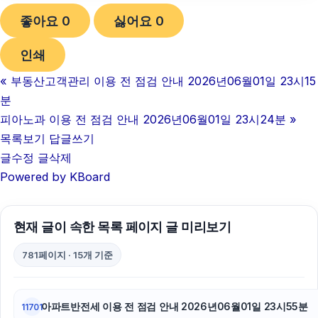
좋아요
0
싫어요
0
이혼전문변호사
인쇄
대안학교
«
부동산고객관리 이용 전 점검 안내 2026년06월01일 23시15
대전이혼전문변호사
분
서울암요양병원
피아노과 이용 전 점검 안내 2026년06월01일 23시24분
»
목록보기
답글쓰기
축구반티
글수정
글삭제
Powered by KBoard
광고대행사
동탄피부과
현재 글이 속한 목록 페이지 글 미리보기
김해이혼전문변호사
781페이지 · 15개 기준
병원마케팅
폰테크
아파트반전세 이용 전 점검 안내 2026년06월01일 23시55분
11701