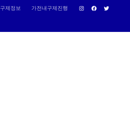
구제정보
가전내구제진행