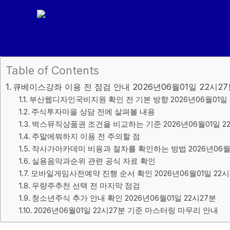
콘
텐
츠
로
건
Table of Contents
너
큐베이스강좌 이용 전 점검 안내 2026년06월01일 22시2
뛰
부산웹디자인국비지원 확인 전 기본 방향 2026년06월01일 
기
주식투자마을 상담 전에 살펴볼 내용
벅스뮤직상품권 조건을 비교하는 기준 2026년06월01일 2
주말에뭐하지 이용 전 주의할 점
작사가아카데미 비용과 절차를 확인하는 방법 2026년06월0
실용음악과순위 관련 공식 자료 확인
모바일게임사전예약 진행 순서 확인 2026년06월01일 22시
우량주추천 선택 전 마지막 점검
청소년주식 추가 안내 확인 2026년06월01일 22시27분
2026년06월01일 22시27분 기준 마스터링 마무리 안내