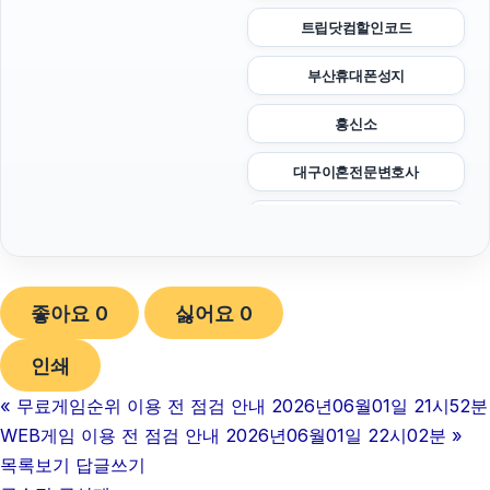
트립닷컴할인코드
부산휴대폰성지
흥신소
대구이혼전문변호사
폰테크
sns마케팅
좋아요
0
싫어요
0
이혼변호사
인쇄
병원마케팅
«
무료게임순위 이용 전 점검 안내 2026년06월01일 21시52분
불륜증거
WEB게임 이용 전 점검 안내 2026년06월01일 22시02분
»
광고대행사
목록보기
답글쓰기