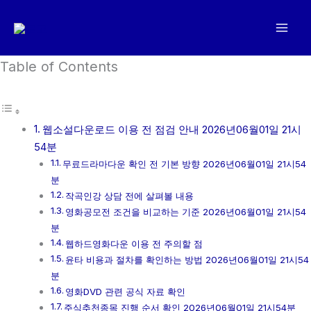
콘
텐
츠
로
Table of Contents
건
너
뛰
웹소설다운로드 이용 전 점검 안내 2026년06월01일 21시
기
54분
무료드라마다운 확인 전 기본 방향 2026년06월01일 21시54
분
작곡인강 상담 전에 살펴볼 내용
영화공모전 조건을 비교하는 기준 2026년06월01일 21시54
분
웹하드영화다운 이용 전 주의할 점
윤타 비용과 절차를 확인하는 방법 2026년06월01일 21시54
분
영화DVD 관련 공식 자료 확인
주식추천종목 진행 순서 확인 2026년06월01일 21시54분