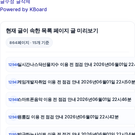
글수정
글삭제
네이버 검색광고
Powered by KBoard
서울암요양병원
현재 글이 속한 목록 페이지 글 미리보기
하수구막힘
864페이지 · 15개 기준
이혼변호사
하남하수구막힘
실시간나스닥선물지수 이용 전 점검 안내 2026년06월01일 22
12946
아고다할인코드
게임개발자취업 이용 전 점검 안내 2026년06월01일 22시50
12947
폰테크
대안학교
스마트폰음악 이용 전 점검 안내 2026년06월01일 22시46분
12948
원룸집 이용 전 점검 안내 2026년06월01일 22시42분
12949
방구하는사이트 이용 전 점검 안내 2026년06월01일 22시34
12950