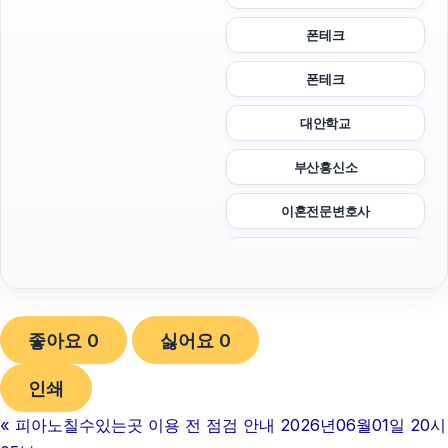
폰테크
폰테크
대안학교
부산흥신소
이혼전문변호사
아고다할인코드
하남하수구막힘
좋아요
0
싫어요
0
부산휴대폰성지
인쇄
폰테크
«
피아노칠수있는곳 이용 전 점검 안내 2026년06월01일 20시
흥신소