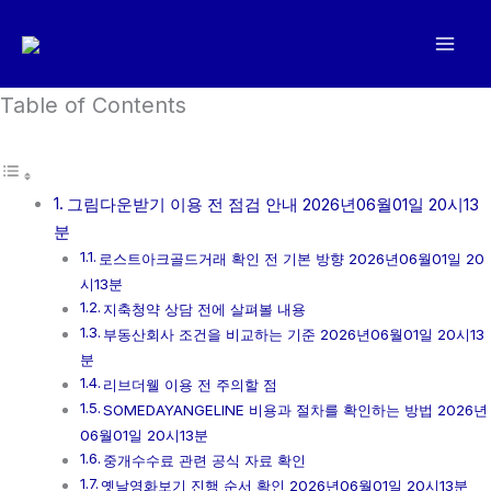
콘
텐
츠
로
Table of Contents
건
너
뛰
그림다운받기 이용 전 점검 안내 2026년06월01일 20시13
기
분
로스트아크골드거래 확인 전 기본 방향 2026년06월01일 20
시13분
지축청약 상담 전에 살펴볼 내용
부동산회사 조건을 비교하는 기준 2026년06월01일 20시13
분
리브더웰 이용 전 주의할 점
SOMEDAYANGELINE 비용과 절차를 확인하는 방법 2026년
06월01일 20시13분
중개수수료 관련 공식 자료 확인
옛날영화보기 진행 순서 확인 2026년06월01일 20시13분