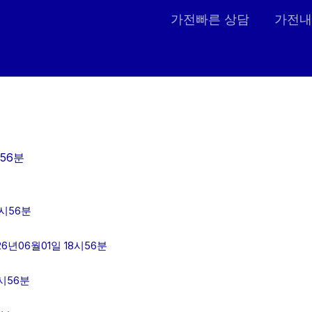
가전빠른 상담
가전내
56분
8시56분
년06월01일 18시56분
시56분