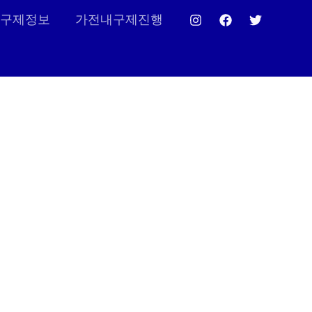
구제정보
가전내구제진행