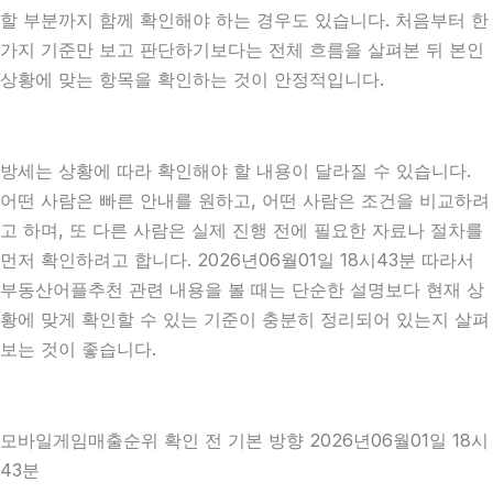
할 부분까지 함께 확인해야 하는 경우도 있습니다. 처음부터 한
가지 기준만 보고 판단하기보다는 전체 흐름을 살펴본 뒤 본인
상황에 맞는 항목을 확인하는 것이 안정적입니다.
방세는 상황에 따라 확인해야 할 내용이 달라질 수 있습니다.
어떤 사람은 빠른 안내를 원하고, 어떤 사람은 조건을 비교하려
고 하며, 또 다른 사람은 실제 진행 전에 필요한 자료나 절차를
먼저 확인하려고 합니다. 2026년06월01일 18시43분 따라서
부동산어플추천 관련 내용을 볼 때는 단순한 설명보다 현재 상
황에 맞게 확인할 수 있는 기준이 충분히 정리되어 있는지 살펴
보는 것이 좋습니다.
모바일게임매출순위 확인 전 기본 방향 2026년06월01일 18시
43분