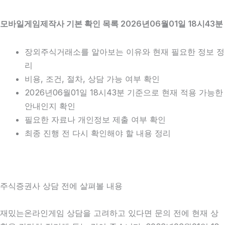
모바일게임제작사 기본 확인 목록 2026년06월01일 18시43분
장외주식거래소를 알아보는 이유와 현재 필요한 정보 정
리
비용, 조건, 절차, 상담 가능 여부 확인
2026년06월01일 18시43분 기준으로 현재 적용 가능한
안내인지 확인
필요한 자료나 개인정보 제출 여부 확인
최종 진행 전 다시 확인해야 할 내용 정리
주식증권사 상담 전에 살펴볼 내용
재밌는온라인게임 상담을 고려하고 있다면 문의 전에 현재 상