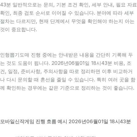
43분 일반적으로는 문의, 기본 조건 확인, 세부 안내, 필요 자료
확인, 최종 검토 순서로 이어질 수 있습니다. 분야에 따라 세부
절차는 다르지만, 현재 단계에서 무엇을 확인해야 하는지 아는
것이 중요합니다.
인형뽑기도매 진행 중에는 안내받은 내용을 간단히 기록해 두
는 것도 도움이 됩니다. 2026년06월01일 18시43분 비용, 조
건, 일정, 준비사항, 주의사항을 따로 정리하면 이후 비교하거
나 다시 문의할 때 혼선을 줄일 수 있습니다. 특히 여러 곳을 함
께 확인하는 경우에는 같은 기준으로 정리하는 것이 좋습니다.
모바일신작게임 진행 흐름 예시 2026년06월01일 18시43분