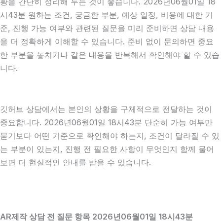
황을 간단히 정리해 두는 것이 좋습니다. 2026년06월01일 18
시43분 원하는 조건, 궁금한 부분, 예상 일정, 비용에 대한 기
준, 진행 가능 여부와 관련된 질문을 미리 준비하면 상담 내용
을 더 정확하게 이해할 수 있습니다. 준비 없이 문의하면 중요
한 부분을 놓치거나 같은 내용을 반복해서 확인해야 할 수 있습
니다.
깃허브 상담에서는 본인의 상황을 구체적으로 전달하는 것이
중요합니다. 2026년06월01일 18시43분 단순히 가능 여부만
묻기보다 어떤 기준으로 확인해야 하는지, 조건이 달라질 수 있
는 부분이 있는지, 진행 전 필요한 사항이 무엇인지 함께 물어
보면 더 현실적인 안내를 받을 수 있습니다.
AR제작 상담 전 질문 항목 2026년06월01일 18시43분