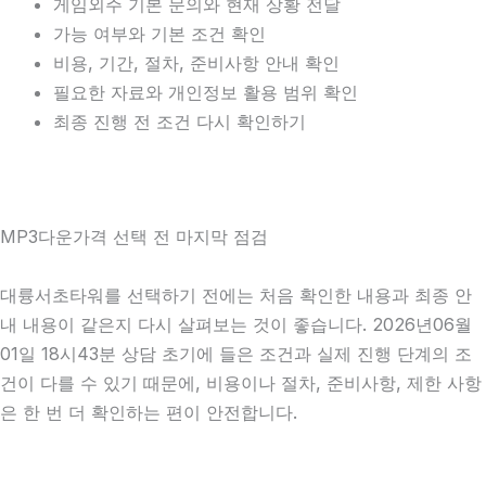
게임외주 기본 문의와 현재 상황 전달
가능 여부와 기본 조건 확인
비용, 기간, 절차, 준비사항 안내 확인
필요한 자료와 개인정보 활용 범위 확인
최종 진행 전 조건 다시 확인하기
MP3다운가격 선택 전 마지막 점검
대륭서초타워를 선택하기 전에는 처음 확인한 내용과 최종 안
내 내용이 같은지 다시 살펴보는 것이 좋습니다. 2026년06월
01일 18시43분 상담 초기에 들은 조건과 실제 진행 단계의 조
건이 다를 수 있기 때문에, 비용이나 절차, 준비사항, 제한 사항
은 한 번 더 확인하는 편이 안전합니다.