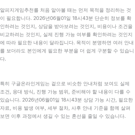
알피지게임추천를 처음 알아볼 때는 먼저 목적을 정리하는 것
이 필요합니다. 2026년06월01일 18시43분 단순히 정보를 확
인하려는 것인지, 상담을 받아보려는 것인지, 비용이나 조건을
비교하려는 것인지, 실제 진행 가능 여부를 확인하려는 것인지
에 따라 필요한 내용이 달라집니다. 목적이 분명하면 여러 안내
를 보더라도 본인에게 필요한 부분을 더 쉽게 구분할 수 있습니
다.
특히 구글온라인게임는 겉으로 비슷한 안내처럼 보여도 실제
조건, 응대 방식, 진행 가능 범위, 준비해야 할 내용이 다를 수
있습니다. 2026년06월01일 18시43분 상담 가능 시간, 필요한
자료, 비용 발생 여부, 세부 절차, 사후 안내 기준을 함께 살펴
보면 이후 과정에서 생길 수 있는 혼선을 줄일 수 있습니다.