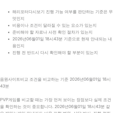
해리포터다시보기 진행 가능 여부를 판단하는 기준은 무
엇인지
비용이나 조건이 달라질 수 있는 요소가 있는지
준비해야 할 자료나 사전 확인 절차가 있는지
2026년06월01일 18시43분 기준으로 현재 안내되는 내
용인지
진행 전 반드시 다시 확인해야 할 부분이 있는지
음원사이트비교 조건을 비교하는 기준 2026년06월01일 18시
43분
PVP게임를 비교할 때는 가장 먼저 보이는 장점보다 실제 조건
을 확인하는 것이 중요합니다. 2026년06월01일 18시43분 같