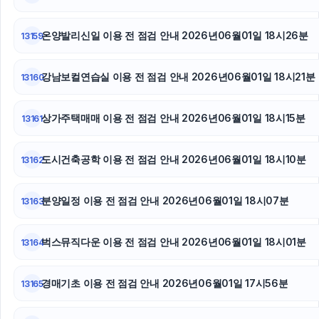
온양발리신일 이용 전 점검 안내 2026년06월01일 18시26분
13159
강남보컬연습실 이용 전 점검 안내 2026년06월01일 18시21분
13160
상가주택매매 이용 전 점검 안내 2026년06월01일 18시15분
13161
도시건축공학 이용 전 점검 안내 2026년06월01일 18시10분
13162
분양일정 이용 전 점검 안내 2026년06월01일 18시07분
13163
벅스뮤직다운 이용 전 점검 안내 2026년06월01일 18시01분
13164
경매기초 이용 전 점검 안내 2026년06월01일 17시56분
13165