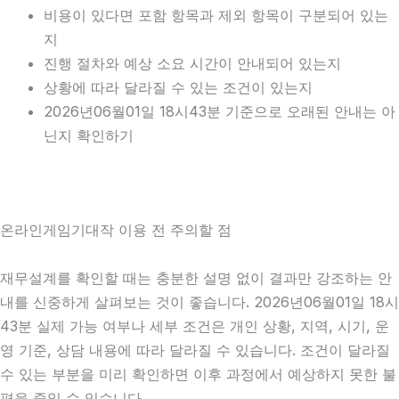
비용이 있다면 포함 항목과 제외 항목이 구분되어 있는
지
진행 절차와 예상 소요 시간이 안내되어 있는지
상황에 따라 달라질 수 있는 조건이 있는지
2026년06월01일 18시43분 기준으로 오래된 안내는 아
닌지 확인하기
온라인게임기대작 이용 전 주의할 점
재무설계를 확인할 때는 충분한 설명 없이 결과만 강조하는 안
내를 신중하게 살펴보는 것이 좋습니다. 2026년06월01일 18시
43분 실제 가능 여부나 세부 조건은 개인 상황, 지역, 시기, 운
영 기준, 상담 내용에 따라 달라질 수 있습니다. 조건이 달라질
수 있는 부분을 미리 확인하면 이후 과정에서 예상하지 못한 불
편을 줄일 수 있습니다.