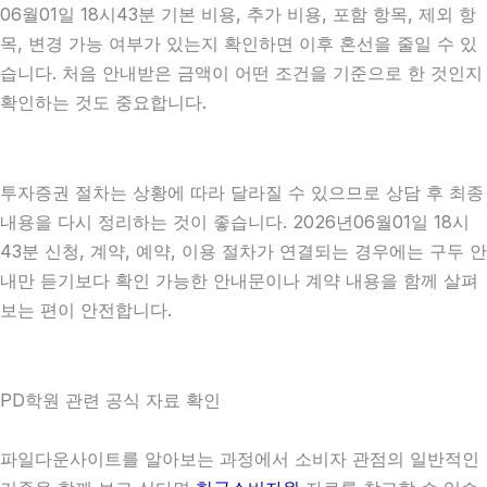
06월01일 18시43분 기본 비용, 추가 비용, 포함 항목, 제외 항
목, 변경 가능 여부가 있는지 확인하면 이후 혼선을 줄일 수 있
습니다. 처음 안내받은 금액이 어떤 조건을 기준으로 한 것인지
확인하는 것도 중요합니다.
투자증권 절차는 상황에 따라 달라질 수 있으므로 상담 후 최종
내용을 다시 정리하는 것이 좋습니다. 2026년06월01일 18시
43분 신청, 계약, 예약, 이용 절차가 연결되는 경우에는 구두 안
내만 듣기보다 확인 가능한 안내문이나 계약 내용을 함께 살펴
보는 편이 안전합니다.
PD학원 관련 공식 자료 확인
파일다운사이트를 알아보는 과정에서 소비자 관점의 일반적인