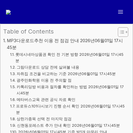
콘
텐
츠
로
Table of Contents
건
MP3다운로드추천 이용 전 점검 안내 2026년06월01일 17시
너
45분
뛰
롯데시네마상품권 확인 전 기본 방향 2026년06월01일 17시45
기
분
그림다운로드 상담 전에 살펴볼 내용
자취집 조건을 비교하는 기준 2026년06월01일 17시45분
광주만화학원 이용 전 주의할 점
카톡리딩방 비용과 절차를 확인하는 방법 2026년06월01일 17
시45분
메타버스교육 관련 공식 자료 확인
프로듀스101다시보기 진행 순서 확인 2026년06월01일 17시45
분
상한가종목 선택 전 마지막 점검
신현동포레스트 추가 안내 확인 2026년06월01일 17시45분
2026년06월01일 17시45분 기준 방1개 마무리 안내