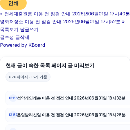
인쇄
병원마케팅
«
전세대출원룸 이용 전 점검 안내 2026년06월01일 17시40분
동탄피부과
영화저장소 이용 전 점검 안내 2026년06월01일 17시52분
»
하수구막힘
목록보기
답글쓰기
글수정
글삭제
강남치과
Powered by KBoard
아고다할인코드
현재 글이 속한 목록 페이지 글 미리보기
대안학교
878페이지 · 15개 기준
부산흥신소
트립닷컴할인코드
성악개인레슨 이용 전 점검 안내 2026년06월01일 18시32분
13156
부산휴대폰성지
온양발리신일 이용 전 점검 안내 2026년06월01일 18시26분
13157
광교피부과