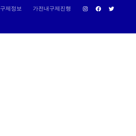
구제정보
가전내구제진행