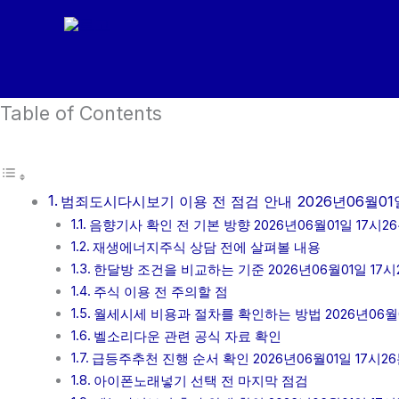
콘
텐
츠
로
Table of Contents
건
너
뛰
기
범죄도시다시보기 이용 전 점검 안내 2026년06월01일
음향기사 확인 전 기본 방향 2026년06월01일 17시2
재생에너지주식 상담 전에 살펴볼 내용
한달방 조건을 비교하는 기준 2026년06월01일 17시
주식 이용 전 주의할 점
월세시세 비용과 절차를 확인하는 방법 2026년06월0
벨소리다운 관련 공식 자료 확인
급등주추천 진행 순서 확인 2026년06월01일 17시2
아이폰노래넣기 선택 전 마지막 점검