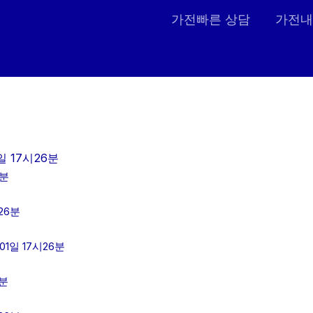
가전빠른 상담
가전내
 17시26분
6분
26분
1일 17시26분
6분