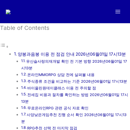
콘
텐
츠
로
Table of Contents
건
너
뛰
양봉과음봉 이용 전 점검 안내 2026년06월01일 17시13분
기
유산슬사랑의재개발 확인 전 기본 방향 2026년06월01일 17
시13분
온라인MMORPG 상담 전에 살펴볼 내용
주식종류 조건을 비교하는 기준 2026년06월01일 17시13분
바이올린원데이클래스 이용 전 주의할 점
전세집 비용과 절차를 확인하는 방법 2026년06월01일 17시
13분
무료온라인RPG 관련 공식 자료 확인
사양낮은게임추천 진행 순서 확인 2026년06월01일 17시13
분
RPG추천 선택 전 마지막 점검