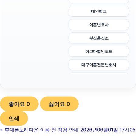
대안학교
이혼변호사
부산흥신소
아고다할인코드
대구이혼전문변호사
트립닷컴할인코드
강남치과
좋아요
0
싫어요
0
광교피부과
인쇄
흥신소
«
휴대폰노래다운 이용 전 점검 안내 2026년06월01일 17시05
폰테크