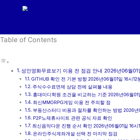
콘
텐
츠
로
Table of Contents
건
너
뛰
기
성인영화무료보기 이용 전 점검 안내 2026년06월01일
GITHUB 확인 전 기본 방향 2026년06월01일 16시12
주식수수료면제 상담 전에 살펴볼 내용
홍대미디학원 조건을 비교하는 기준 2026년06월01일
최신MMORPG게임 이용 전 주의할 점
부동산스터디 비용과 절차를 확인하는 방법 2026년06
P2P노제휴사이트 관련 공식 자료 확인
최신음악다운 진행 순서 확인 2026년06월01일 16시
온라인주식계좌개설 선택 전 마지막 점검