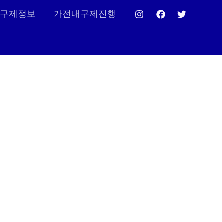
구제정보
가전내구제진행