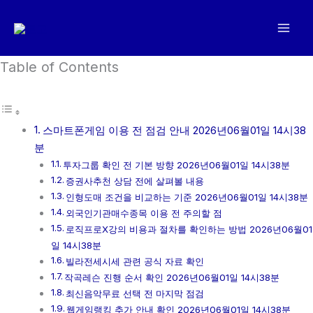
콘
텐
츠
로
Table of Contents
건
너
뛰
스마트폰게임 이용 전 점검 안내 2026년06월01일 14시38
기
분
투자그룹 확인 전 기본 방향 2026년06월01일 14시38분
증권사추천 상담 전에 살펴볼 내용
인형도매 조건을 비교하는 기준 2026년06월01일 14시38분
외국인기관매수종목 이용 전 주의할 점
로직프로X강의 비용과 절차를 확인하는 방법 2026년06월01
일 14시38분
빌라전세시세 관련 공식 자료 확인
작곡레슨 진행 순서 확인 2026년06월01일 14시38분
최신음악무료 선택 전 마지막 점검
웹게임랭킹 추가 안내 확인 2026년06월01일 14시38분