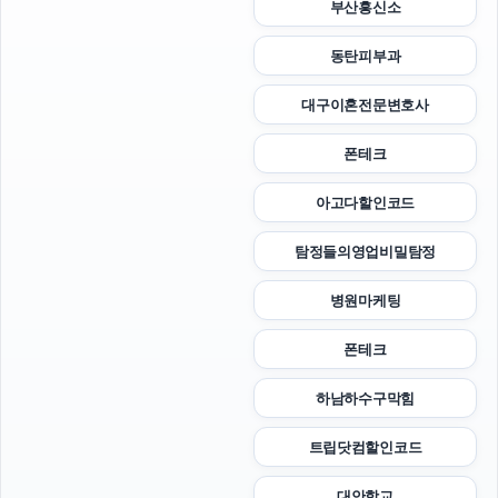
부산흥신소
동탄피부과
대구이혼전문변호사
폰테크
아고다할인코드
탐정들의영업비밀탐정
병원마케팅
폰테크
하남하수구막힘
트립닷컴할인코드
대안학교