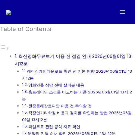
콘
텐
츠
로
Table of Contents
건
너
뛰
최신영화무료보기 이용 전 점검 안내 2026년06월01일 13
기
시12분
레이싱게임다운로드 확인 전 기본 방향 2026년06월01일 13
시12분
영화연출 상담 전에 살펴볼 내용
홈트레이딩 조건을 비교하는 기준 2026년06월01일 13시12
분
원종동해강로디안 이용 전 주의할 점
직장인기타학원 비용과 절차를 확인하는 방법 2026년06월
01일 13시12분
파일무료 관련 공식 자료 확인
분양권 진행 순서 확인 2026년06월01일 13시12분