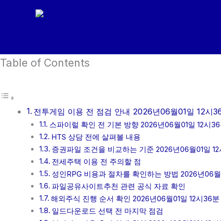
콘
텐
츠
로
Table of Contents
건
너
뛰
기
전투게임 이용 전 점검 안내 2026년06월01일 12시3
스파이럴 확인 전 기본 방향 2026년06월01일 12시3
HTS 상담 전에 살펴볼 내용
증권파일 조건을 비교하는 기준 2026년06월01일 12
전세주택 이용 전 주의할 점
성인RPG 비용과 절차를 확인하는 방법 2026년06월0
파일공유사이트추천 관련 공식 자료 확인
해외주식 진행 순서 확인 2026년06월01일 12시36분
일드다운로드 선택 전 마지막 점검