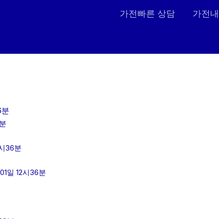
가전빠른 상담
가전내
6분
6분
시36분
1일 12시36분