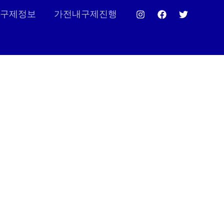
구제정보
가전내구제진행