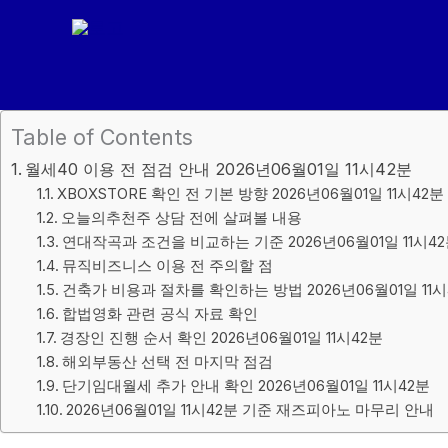
콘
텐
츠
로
건
Table of Contents
너
월세40 이용 전 점검 안내 2026년06월01일 11시42분
뛰
XBOXSTORE 확인 전 기본 방향 2026년06월01일 11시42분
기
오늘의추천주 상담 전에 살펴볼 내용
연대작곡과 조건을 비교하는 기준 2026년06월01일 11시4
뮤직비즈니스 이용 전 주의할 점
건축가 비용과 절차를 확인하는 방법 2026년06월01일 11시
합법영화 관련 공식 자료 확인
경장인 진행 순서 확인 2026년06월01일 11시42분
해외부동산 선택 전 마지막 점검
단기임대월세 추가 안내 확인 2026년06월01일 11시42분
2026년06월01일 11시42분 기준 재즈피아노 마무리 안내